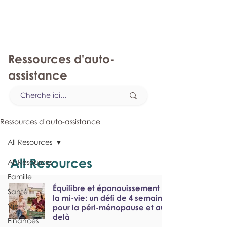
monPAESF
Ressources d'auto-
assistance
Ressources d'auto-assistance
All Resources
All Resources
All Resources
Famille
Équilibre et épanouissement à
Santé
la mi-vie: un défi de 4 semaines
Vie
pour la péri-ménopause et au-
delà
Finances