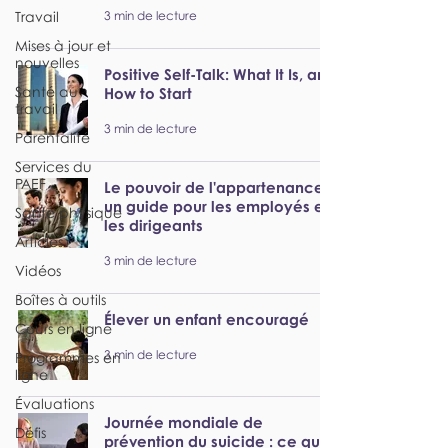
3 min de lecture
Travail
Mises à jour et
nouvelles
Positive Self-Talk: What It Is, and
Santé au
How to Start
travail
3 min de lecture
Parentalité
Services du
PAEF
Le pouvoir de l'appartenance :
un guide pour les employés et
Santé physique
les dirigeants
Articles
3 min de lecture
Vidéos
Boîtes à outils
Élever un enfant encouragé
Cours en ligne
3 min de lecture
Programmes en
ligne
Évaluations
Journée mondiale de
Défis
prévention du suicide : ce que