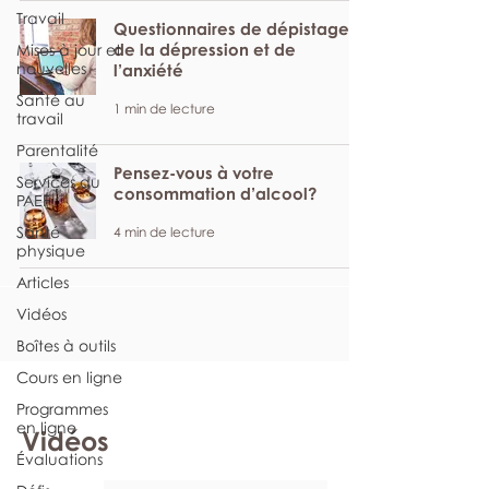
Travail
Questionnaires de dépistage
de la dépression et de
Mises à jour et
nouvelles
l’anxiété
Santé au
1 min de lecture
travail
Parentalité
Pensez-vous à votre
Services du
consommation d’alcool?
PAEF
Santé
4 min de lecture
physique
Articles
Vidéos
Boîtes à outils
Cours en ligne
Programmes
en ligne
Vidéos
Évaluations