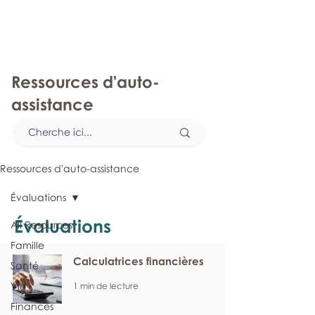
monPAESF
Ressources d'auto-
assistance
Ressources d'auto-assistance
Évaluations
Évaluations
All Resources
Famille
Calculatrices financières
Santé
Vie
1 min de lecture
Finances