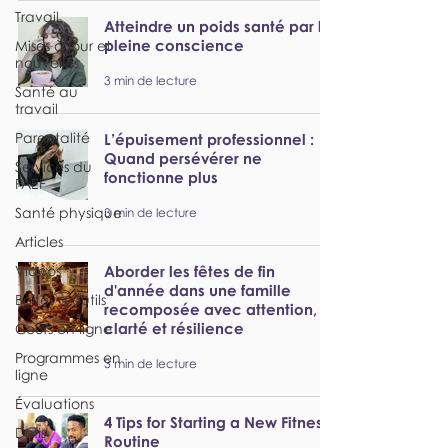
Travail
Atteindre un poids santé par la
pleine conscience
Mises à jour et
nouvelles
3 min de lecture
Santé au
travail
Parentalité
L’épuisement professionnel :
Quand persévérer ne
Services du
fonctionne plus
PAEF
Santé physique
3 min de lecture
Articles
Vidéos
Aborder les fêtes de fin
d'année dans une famille
Boîtes à outils
recomposée avec attention,
clarté et résilience
Cours en ligne
Programmes en
3 min de lecture
ligne
Évaluations
4 Tips for Starting a New Fitness
Défis
Routine