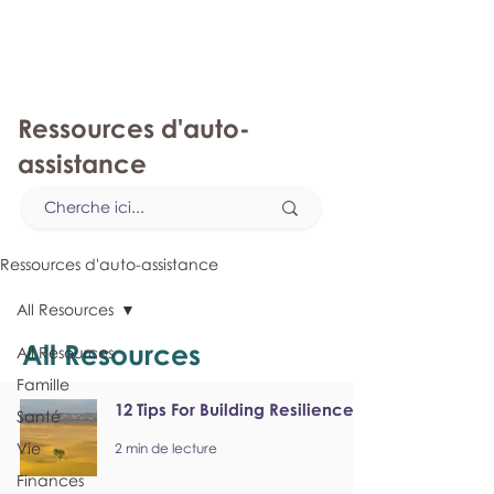
monPAESF
Ressources d'auto-
assistance
Ressources d'auto-assistance
All Resources
All Resources
All Resources
Famille
12 Tips For Building Resilience
Santé
Vie
2 min de lecture
Finances