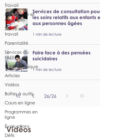
Travail
Services de consultation pour
Mises à jour et
les soins relatifs aux enfants et
nouvelles
aux personnes âgées
Santé au
travail
1 min de lecture
Parentalité
Services du
Faire face à des pensées
PAEF
suicidaires
Santé physique
1 min de lecture
Articles
Vidéos
Boîtes à outils
26
/
26
Cours en ligne
Programmes en
ligne
Évaluations
Vidéos
Défis