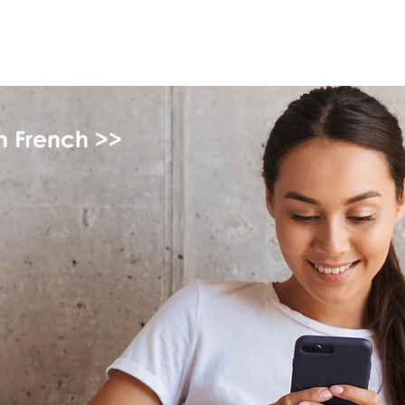
monPAESF
in French >>