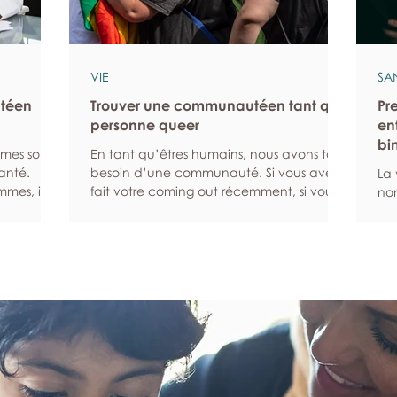
VIE
SA
ntéen
Trouver une communautéen tant que
Pr
personne queer
en
bi
mmes sont
En tant qu’êtres humains, nous avons tous
anté.
besoin d’une communauté. Si vous avez
La 
mes, ils
fait votre coming out récemment, si vous
non
ibles
venez d’emménager dans un nouveau
exi
ns enclins
quartier ou si vous avez du mal à
peu
t
rencontrer d’autres personnes queers pour
san
citer les
une autre raison, ce guide peut vous
rés
eur santé
aider à trouver la communauté que vous
un 
 des
cherchez. Recherchez une communauté
ge
Les bilans
en ligne Les plateformes numériques et les
co
rmettent
réseaux sociaux en ligne peuvent vous
au 
me de
aider à entrer en relation avec des
pro
personnes qui sont s
d’
par