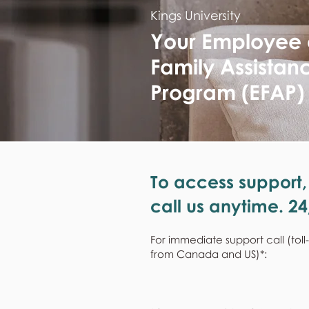
Kings University
Your Employee
Family Assistan
Program (EFAP)
To access support,
call us anytime. 24
For immediate support call (toll
from Canada and US)*: