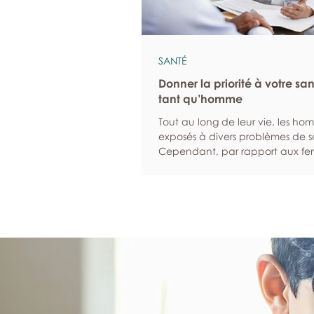
SANTÉ
Donner la priorité à votre sa
tant qu’homme
Tout au long de leur vie, les ho
exposés à divers problèmes de s
Cependant, par rapport aux fem
sont statistiquement plus suscept
d’ignorer leurs symptômes et moi
à solliciter de l’aide lorsqu’ils son
malades. Nous sommes là pour in
hommes à donner la priorité à l
et à leur bien-être. Programmez
examens de dépistage réguliers 
et les examens de dépistage pe
d’identifier un éventuel problè
santé