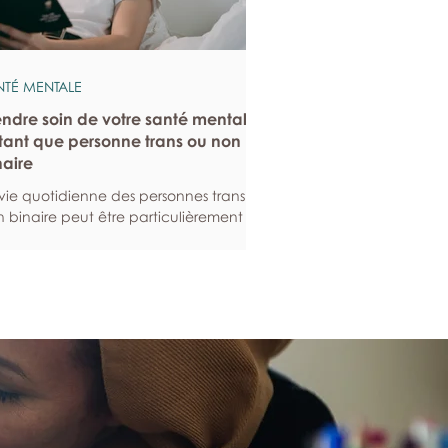
NTÉ MENTALE
endre soin de votre santé mentale
tant que personne trans ou non
naire
vie quotidienne des personnes trans ou
 binaire peut être particulièrement
geante. Voici quelques stratégies qui
vent vous aider à entretenir votre
té mentale, tout en renforçant votre
ilience en ces temps difficiles. Construire
système de soutien de l’affirmation du
nre L’accompagnement et la
mmunauté contribuent grandement
bien-être mental, en ce sens qu’elles
curent un soutien et un sentiment
appartenance. Cela est
ticulièrement importan