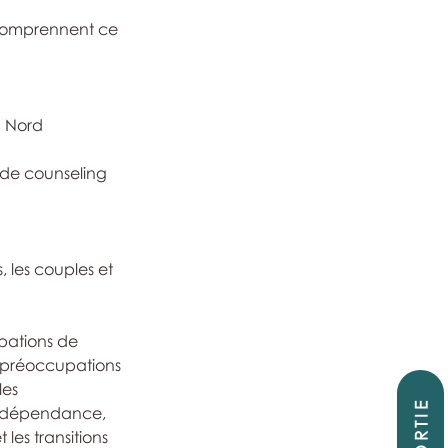
 comprennent ce 
u Nord
s de counseling 
 les couples et 
pations de 
es préoccupations 
les 
SORTIE
e dépendance, 
les transitions 