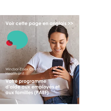
monPAESF
Voir cette page en anglais >>
Windsor-Essex County
Health Unit
Votre programme
d'aide aux employés et
aux familles (PAEF)