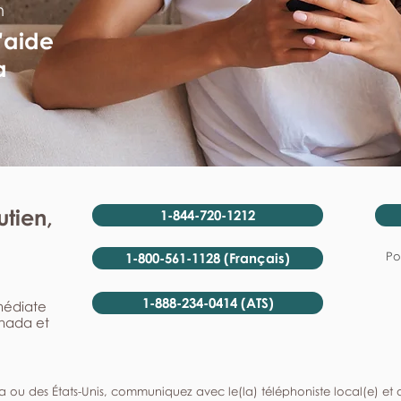
n
'aide
a
tien,
1-844-720-1212
Po
1-800-561-1128 (Français)
1-888-234-0414 (ATS)
mmédiate
anada et
a ou des États-Unis, communiquez avec le(la) téléphoniste local(e) et de