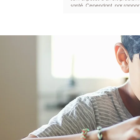
santé. Cependant, par rappor
femmes, ils sont statistiquemen
susceptibles d’ignorer leurs 
et moins enclins à solliciter de 
lorsqu’ils sont malades. Nous 
pour inciter les hommes à don
priorité à leur santé et à leur b
Programmez des examens de
dépistage réguliers Les bilans e
examens de dépistage perme
d’identifier un éventuel prob
santé