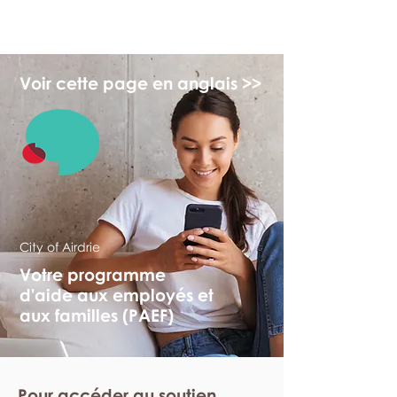
monPAESF
Voir cette page en anglais >>
City of Airdrie
Votre programme
d'aide aux employés et
aux familles (PAEF)
Pour accéder au soutien,