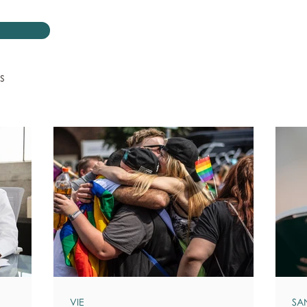
s
VIE
SA