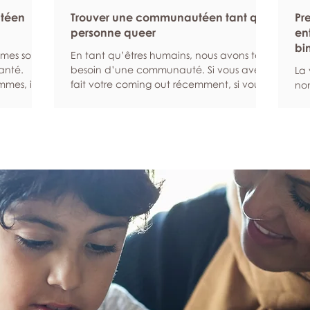
ntéen
Trouver une communautéen tant que
Pr
personne queer
en
bi
mmes sont
En tant qu’êtres humains, nous avons tous
anté.
besoin d’une communauté. Si vous avez
La 
mes, ils
fait votre coming out récemment, si vous
non
ibles
venez d’emménager dans un nouveau
exi
ns enclins
quartier ou si vous avez du mal à
peu
t
rencontrer d’autres personnes queers pour
san
citer les
une autre raison, ce guide peut vous
rés
eur santé
aider à trouver la communauté que vous
un 
 des
cherchez. Recherchez une communauté
ge
Les bilans
en ligne Les plateformes numériques et les
co
rmettent
réseaux sociaux en ligne peuvent vous
au 
me de
aider à entrer en relation avec des
pro
personnes qui sont s
d’
par