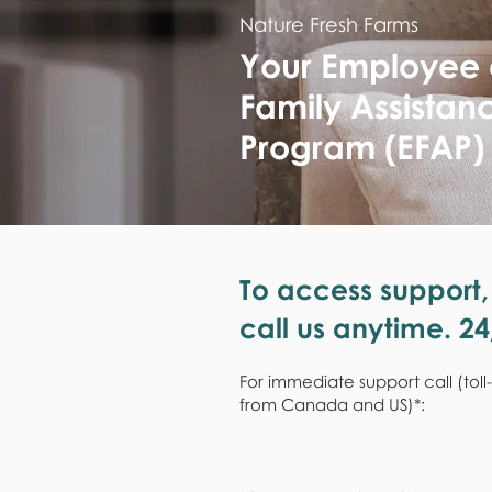
Nature Fresh Farms
Your Employee
Family Assistan
Program (EFAP)
To access support,
call us anytime. 24
For immediate support call (toll
from Canada and US)*: