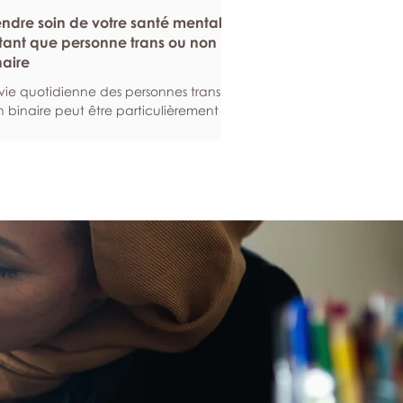
endre soin de votre santé mentale
tant que personne trans ou non
naire
vie quotidienne des personnes trans ou
 binaire peut être particulièrement
geante. Voici quelques stratégies qui
vent vous aider à entretenir votre
té mentale, tout en renforçant votre
ilience en ces temps difficiles. Construire
système de soutien de l’affirmation du
nre L’accompagnement et la
mmunauté contribuent grandement
bien-être mental, en ce sens qu’elles
curent un soutien et un sentiment
appartenance. Cela est
ticulièrement importan