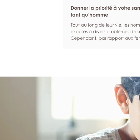
Donner la priorité à votre sa
tant qu’homme
Tout au long de leur vie, les ho
exposés à divers problèmes de s
Cependant, par rapport aux fem
sont statistiquement plus suscept
d’ignorer leurs symptômes et moi
à solliciter de l’aide lorsqu’ils son
malades. Nous sommes là pour in
hommes à donner la priorité à l
et à leur bien-être. Programmez
examens de dépistage réguliers 
et les examens de dépistage pe
d’identifier un éventuel problè
santé