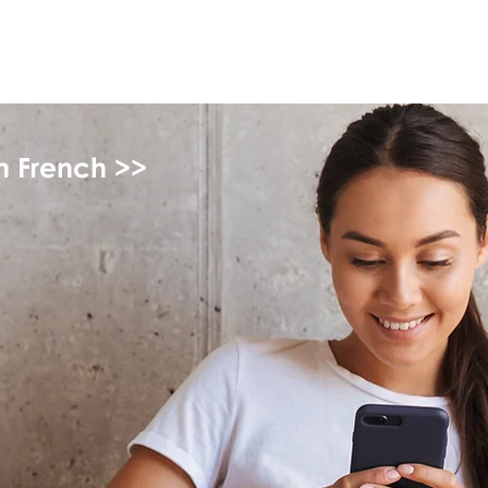
monPAESF
in French >>