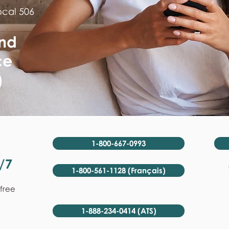
ocal 506
nd
ce
)
1-800-667-0993
/7
1-800-561-1128 (Français)
-free
1-888-234-0414 (ATS)