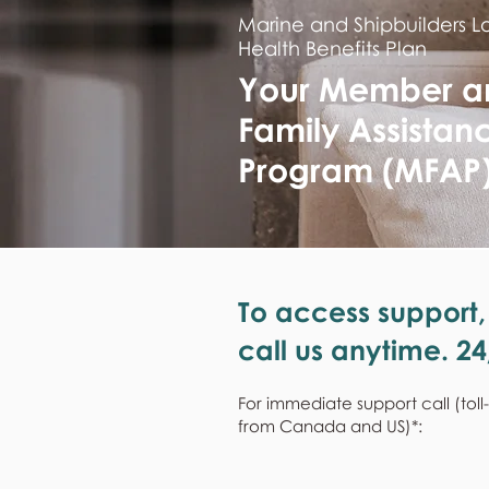
Marine and Shipbuilders L
Health Benefits Plan
Your Member a
Family Assistan
Program (MFAP
To access support,
call us anytime. 24
For immediate support call (toll
from Canada and US)*: