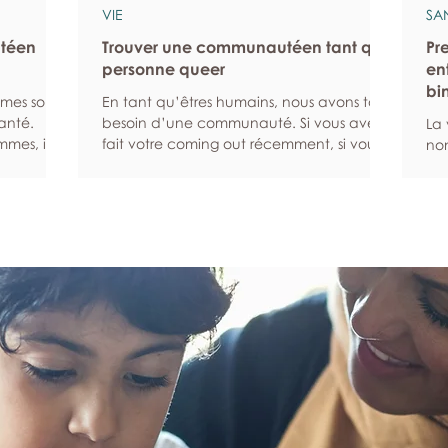
VIE
SA
ntéen
Trouver une communautéen tant que
Pr
personne queer
en
bi
mmes sont
En tant qu’êtres humains, nous avons tous
anté.
besoin d’une communauté. Si vous avez
La 
mes, ils
fait votre coming out récemment, si vous
non
ibles
venez d’emménager dans un nouveau
exi
ns enclins
quartier ou si vous avez du mal à
peu
t
rencontrer d’autres personnes queers pour
san
citer les
une autre raison, ce guide peut vous
rés
eur santé
aider à trouver la communauté que vous
un 
 des
cherchez. Recherchez une communauté
ge
Les bilans
en ligne Les plateformes numériques et les
co
rmettent
réseaux sociaux en ligne peuvent vous
au 
me de
aider à entrer en relation avec des
pro
personnes qui sont s
d’
par