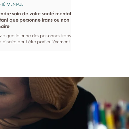
NTÉ MENTALE
endre soin de votre santé mentale
tant que personne trans ou non
naire
vie quotidienne des personnes trans ou
 binaire peut être particulièrement
geante. Voici quelques stratégies qui
vent vous aider à entretenir votre
té mentale, tout en renforçant votre
ilience en ces temps difficiles. Construire
système de soutien de l’affirmation du
nre L’accompagnement et la
mmunauté contribuent grandement
bien-être mental, en ce sens qu’elles
curent un soutien et un sentiment
appartenance. Cela est
ticulièrement importan