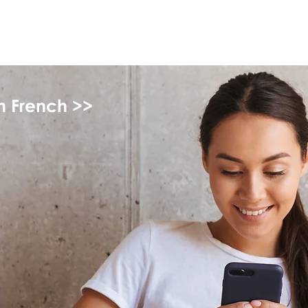
monPAESF
in French >>