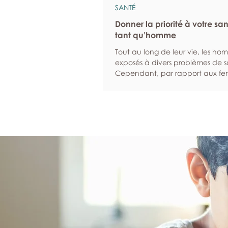
SANTÉ
Donner la priorité à votre sa
tant qu’homme
Tout au long de leur vie, les ho
exposés à divers problèmes de s
Cependant, par rapport aux fem
sont statistiquement plus suscept
d’ignorer leurs symptômes et moi
à solliciter de l’aide lorsqu’ils son
malades. Nous sommes là pour in
hommes à donner la priorité à l
et à leur bien-être. Programmez
examens de dépistage réguliers 
et les examens de dépistage pe
d’identifier un éventuel problè
santé