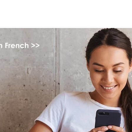
monPAESF
in French >>