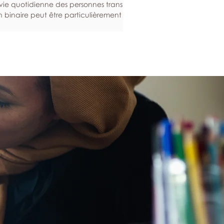
vie quotidienne des personnes trans ou
 binaire peut être particulièrement
geante. Voici quelques stratégies qui
vent vous aider à entretenir votre
té mentale, tout en renforçant votre
ilience en ces temps difficiles. Construire
système de soutien de l’affirmation du
nre L’accompagnement et la
mmunauté contribuent grandement
bien-être mental, en ce sens qu’elles
curent un soutien et un sentiment
appartenance. Cela est
ticulièrement importan