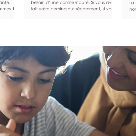
anté.
besoin d’une communauté. Si vous avez
La 
mes, ils
fait votre coming out récemment, si vous
non
ibles
venez d’emménager dans un nouveau
exi
ns enclins
quartier ou si vous avez du mal à
peu
t
rencontrer d’autres personnes queers pour
san
citer les
une autre raison, ce guide peut vous
rés
eur santé
aider à trouver la communauté que vous
un 
 des
cherchez. Recherchez une communauté
ge
Les bilans
en ligne Les plateformes numériques et les
co
rmettent
réseaux sociaux en ligne peuvent vous
au 
me de
aider à entrer en relation avec des
pro
personnes qui sont s
d’
par