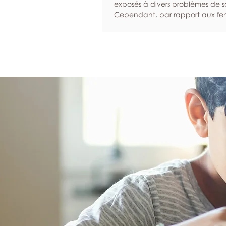
exposés à divers problèmes de s
Cependant, par rapport aux fem
sont statistiquement plus suscept
d’ignorer leurs symptômes et moi
à solliciter de l’aide lorsqu’ils son
malades. Nous sommes là pour in
hommes à donner la priorité à l
et à leur bien-être. Programmez
examens de dépistage réguliers 
et les examens de dépistage pe
d’identifier un éventuel problè
santé