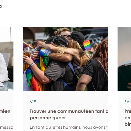
s
VIE
SA
ntéen
Trouver une communautéen tant que
Pr
personne queer
en
bi
mmes sont
En tant qu’êtres humains, nous avons tous