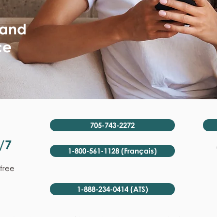
 and
ce
705-743-2272
/7
1-800-561-1128 (Français)
-free
1-888-234-0414 (ATS)