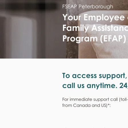
FSEAP Peterborough
Your Employee
Family Assistan
Program (EFAP)
To access support,
call us anytime. 24
For immediate support call (toll
from Canada and US)*: