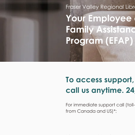
Fraser Valley Regional Libr
Your Employee
Family Assistan
Program (EFAP)
To access support,
call us anytime. 24
For immediate support call (toll
from Canada and US)*: