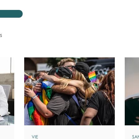
s
VIE
SA