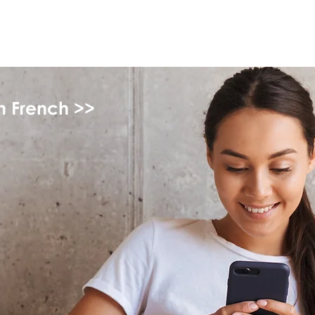
monPAESF
in French >>