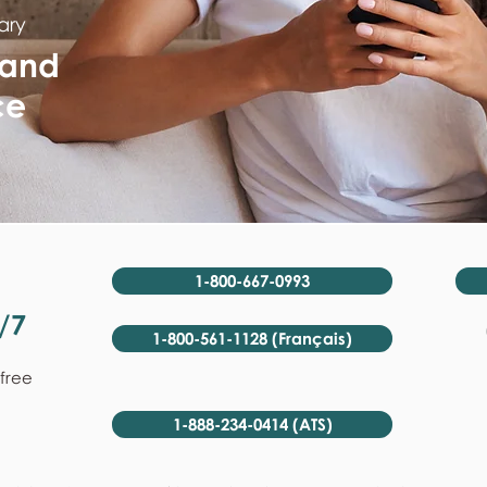
ary
 and
ce
1-800-667-0993
/7
1-800-561-1128 (Français)
-free
1-888-234-0414 (ATS)