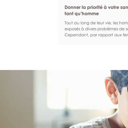
Donner la priorité à votre sa
tant qu’homme
Tout au long de leur vie, les ho
exposés à divers problèmes de s
Cependant, par rapport aux fem
sont statistiquement plus suscept
d’ignorer leurs symptômes et moi
à solliciter de l’aide lorsqu’ils son
malades. Nous sommes là pour in
hommes à donner la priorité à l
et à leur bien-être. Programmez
examens de dépistage réguliers 
et les examens de dépistage pe
d’identifier un éventuel problè
santé