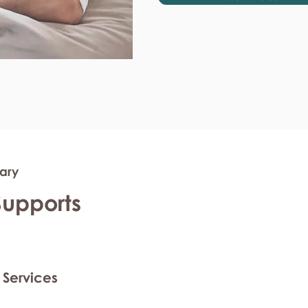
rary
Supports
 Services