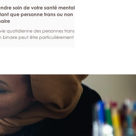
endre soin de votre santé mentale
tant que personne trans ou non
naire
vie quotidienne des personnes trans ou
 binaire peut être particulièrement
geante. Voici quelques stratégies qui
vent vous aider à entretenir votre
té mentale, tout en renforçant votre
ilience en ces temps difficiles. Construire
système de soutien de l’affirmation du
nre L’accompagnement et la
mmunauté contribuent grandement
bien-être mental, en ce sens qu’elles
curent un soutien et un sentiment
appartenance. Cela est
ticulièrement importan