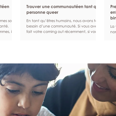
ntéen
Trouver une communautéen tant que
Pr
personne queer
en
bi
mmes sont
En tant qu’êtres humains, nous avons tous
anté.
besoin d’une communauté. Si vous avez
La 
mes, ils
fait votre coming out récemment, si vous
non
ibles
venez d’emménager dans un nouveau
exi
ns enclins
quartier ou si vous avez du mal à
peu
t
rencontrer d’autres personnes queers pour
san
citer les
une autre raison, ce guide peut vous
rés
eur santé
aider à trouver la communauté que vous
un 
 des
cherchez. Recherchez une communauté
ge
Les bilans
en ligne Les plateformes numériques et les
co
rmettent
réseaux sociaux en ligne peuvent vous
au 
me de
aider à entrer en relation avec des
pro
personnes qui sont s
d’
par