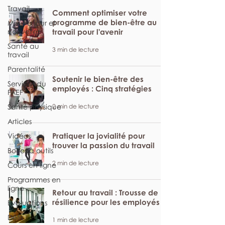
Travail
Comment optimiser votre
programme de bien-être au
Mises à jour et
nouvelles
travail pour l'avenir
Santé au
3 min de lecture
travail
Parentalité
Soutenir le bien-être des
Services du
employés : Cinq stratégies
PAEF
2 min de lecture
Santé physique
Articles
Pratiquer la jovialité pour
Vidéos
trouver la passion du travail
Boîtes à outils
2 min de lecture
Cours en ligne
Programmes en
ligne
Retour au travail : Trousse de
résilience pour les employés
Évaluations
Défis
1 min de lecture