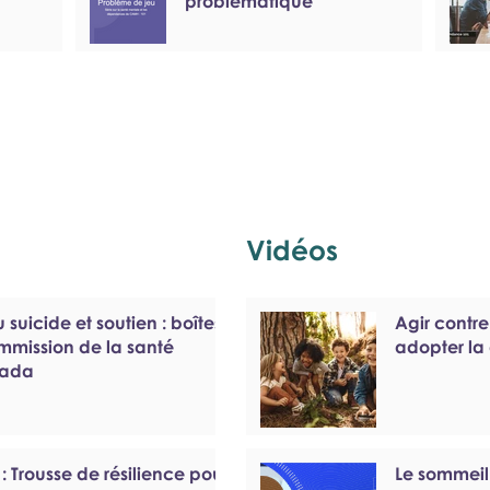
problématique
Vidéos
u suicide et soutien : boîtes
Agir contre
ommission de la santé
adopter la 
nada
 : Trousse de résilience pour
Le sommeil