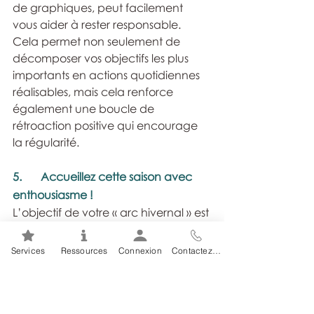
de graphiques, peut facilement 
vous aider à rester responsable. 
Cela permet non seulement de 
décomposer vos objectifs les plus 
importants en actions quotidiennes 
réalisables, mais cela renforce 
également une boucle de 
rétroaction positive qui encourage 
la régularité.
5.	Accueillez cette saison avec 
enthousiasme !
L’objectif de votre « arc hivernal » est 
d’être attentif à votre 
développement personnel, ce qui 
Services
Ressources
Connexion
Contactez-nous
implique de comprendre comment 
la saison hivernale peut être un 
formidable allié pour atteindre ces 
objectifs. Le rythme plus lent de 