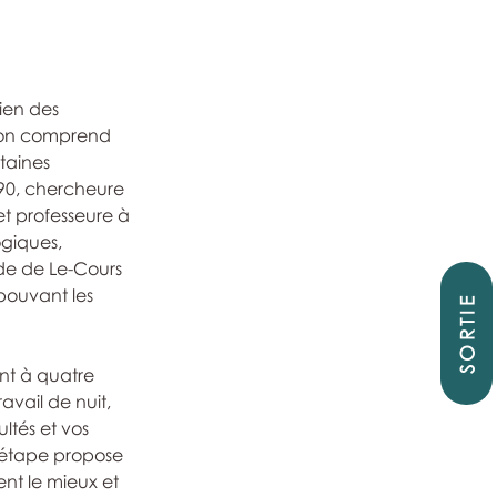
ien des 
qu’on comprend 
taines  
990, chercheure 
 professeure à 
giques,  
ide de Le-Cours 
 pouvant les 
SORTIE
nt à quatre 
avail de nuit, 
ultés et vos 
 étape propose  
ent le mieux et 