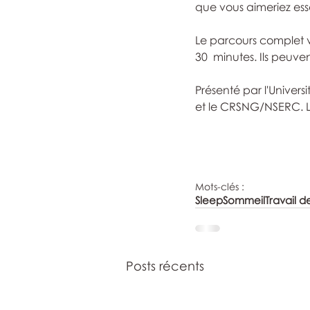
que vous aimeriez ess
Le parcours complet 
30  minutes. Ils peuve
Présenté par l'Unive
et le CRSNG/NSERC. Le
Mots-clés :
Sleep
Sommeil
Travail d
Posts récents