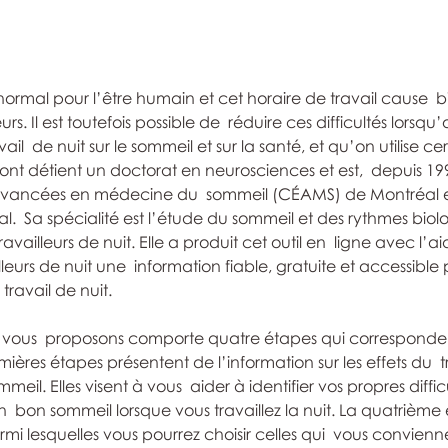
 anormal pour l’être humain et cet horaire de travail cause  b
leurs. Il est toutefois possible de  réduire ces difficultés lors
ail  de nuit sur le sommeil et sur la santé, et qu’on utilise cer
ont détient un doctorat en neurosciences et est,  depuis 1
vancées en médecine du  sommeil (CÉAMS) de Montréal et
al.  Sa spécialité est l’étude du sommeil et des rythmes biolo
vailleurs de nuit. Elle a produit cet outil en  ligne avec l’a
illeurs de nuit une  information fiable, gratuite et accessible
 travail de nuit.
 vous  proposons comporte quatre étapes qui corresponde
mières étapes présentent de l’information sur les effets du  tr
mmeil. Elles visent à vous  aider à identifier vos propres diffic
n  bon sommeil lorsque vous travaillez la nuit. La quatrième
armi lesquelles vous pourrez choisir celles qui  vous convienn