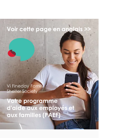
monPAESF
Voir cette page en anglais >>
Vi Fineday Family
Shelter Society
Votre programme
d'aide aux employés et
aux familles (PAEF)