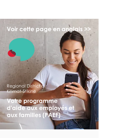
monPAESF
Voir cette page en anglais >>
Regional District of
Kitimat-Stikine
Votre programme
d'aide aux employés et
aux familles (PAEF)