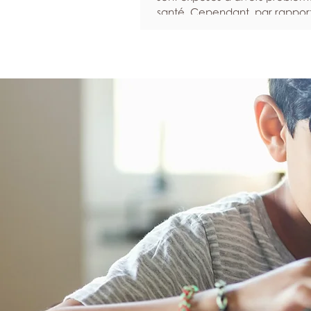
santé. Cependant, par rappor
femmes, ils sont statistiquemen
susceptibles d’ignorer leurs 
et moins enclins à solliciter de 
lorsqu’ils sont malades. Nous 
pour inciter les hommes à don
priorité à leur santé et à leur b
Programmez des examens de
dépistage réguliers Les bilans e
examens de dépistage perme
d’identifier un éventuel prob
santé