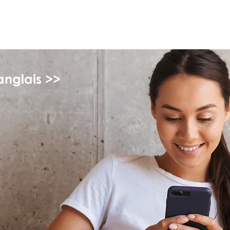
monPAESF
anglais >>