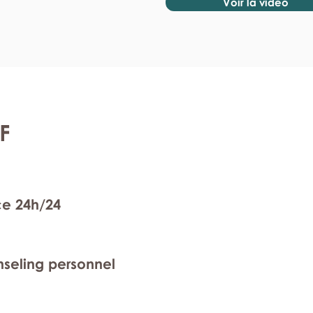
Voir la vidéo
F
ce 24h/24
nseling personnel