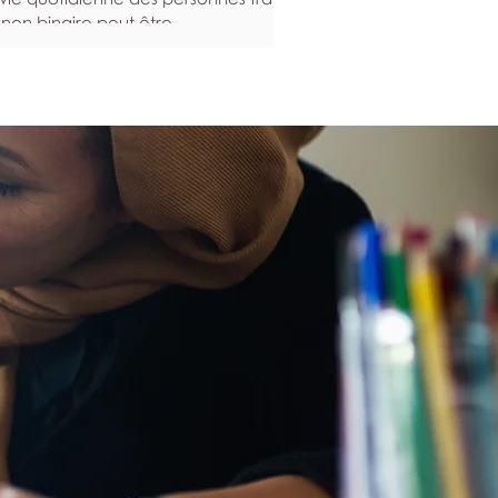
 non binaire peut être
rticulièrement exigeante. Voici
elques stratégies qui peuvent vous
er à entretenir votre santé mentale,
t en renforçant votre résilience en
 temps difficiles. Construire un
tème de soutien de l’affirmation du
nre L’accompagnement et la
mmunauté contribuent grandement
bien-être mental, en ce sens qu’elles
ocurent un soutien et un sentiment
appartenance. Cela est
rticulièrement importan