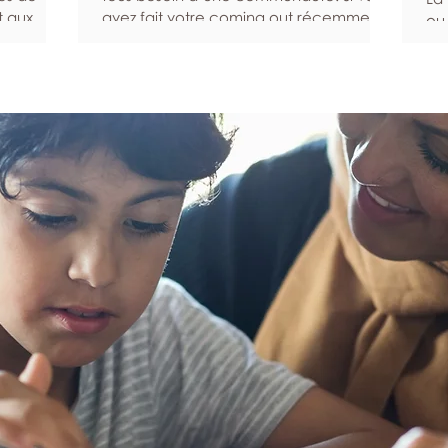
t aux
avez fait votre coming out récemment,
ou
t plus
si vous venez d’emménager dans un
pa
symptômes
nouveau quartier ou si vous avez du mal
qu
l’aide
à rencontrer d’autres personnes queers
aid
sommes là
pour une autre raison, ce guide peut
tou
ner la
vous aider à trouver la communauté
ces
ien-être.
que vous cherchez. Recherchez une
sys
communauté en ligne Les plateformes
ge
t les
numériques et les réseaux sociaux en
co
ttent
ligne peuvent vous aider à entrer en
au 
lème de
relation avec des personnes qui sont s
pr
d’
pa