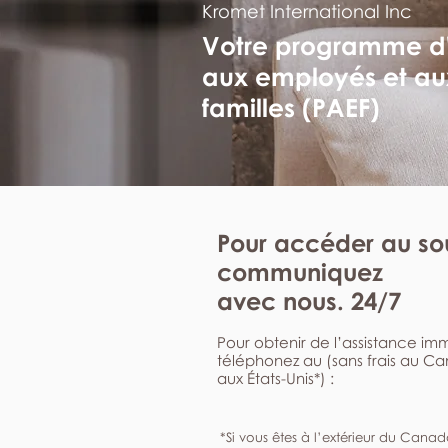
Kromet International Inc
Votre programme d
aux employés et au
familles (PAEF)
Pour accéder au sou
communiquez
avec nous. 24/7
Pour obtenir de l’assistance i
téléphonez au (sans frais au C
aux États-Unis*) :
*Si vous êtes à l’extérieur du Canad