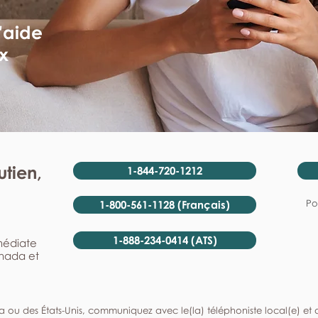
'aide
x
tien,
1-844-720-1212
Po
1-800-561-1128 (Français)
1-888-234-0414 (ATS)
mmédiate
anada et
a ou des États-Unis, communiquez avec le(la) téléphoniste local(e) et de