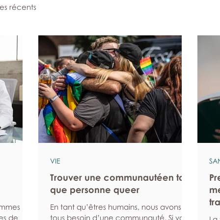
les récents
VIE
SA
Trouver une communautéen tant
Pr
que personne queer
me
tr
hommes
En tant qu’êtres humains, nous avons
es de
tous besoin d’une communauté. Si vous
La