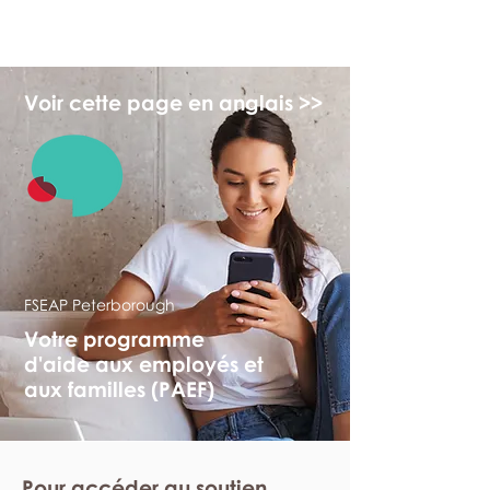
monPAESF
Voir cette page en anglais >>
FSEAP Peterborough
Votre programme
d'aide aux employés et
aux familles (PAEF)
Pour accéder au soutien,