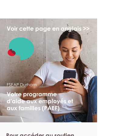
monPAESF
Voir cette page en anglais >>
FSEAP Durham
Votre programme
d'aide aux employés et
aux familles (PAEF)
Pour accéder au soutien,