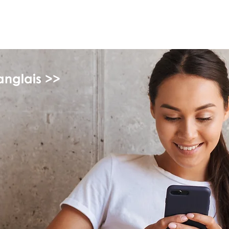
monPAESF
anglais >>