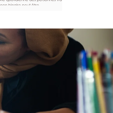
 non binaire peut être
rticulièrement exigeante. Voici
elques stratégies qui peuvent vous
er à entretenir votre santé mentale,
t en renforçant votre résilience en
 temps difficiles. Construire un
tème de soutien de l’affirmation du
nre L’accompagnement et la
mmunauté contribuent grandement
bien-être mental, en ce sens qu’elles
ocurent un soutien et un sentiment
appartenance. Cela est
rticulièrement importan