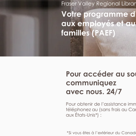
Fraser Valley Regional Librar
Votre programme d
aux employés et au
familles (PAEF)
Pour accéder au sou
communiquez
avec nous. 24/7
Pour obtenir de l’assistance i
téléphonez au (sans frais au C
aux États-Unis*) :
*Si vous êtes à l’extérieur du Canad