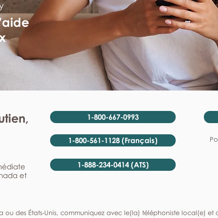
y
'aide
x
tien,
1-800-667-0993
Po
1-800-561-1128 (Français)
1-888-234-0414 (ATS)
mmédiate
anada et
a ou des États-Unis, communiquez avec le(la) téléphoniste local(e) et de