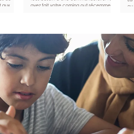
t aux
avez fait votre coming out récemment,
ou
t plus
si vous venez d’emménager dans un
pa
symptômes
nouveau quartier ou si vous avez du mal
qu
l’aide
à rencontrer d’autres personnes queers
aid
sommes là
pour une autre raison, ce guide peut
tou
ner la
vous aider à trouver la communauté
ces
ien-être.
que vous cherchez. Recherchez une
sys
communauté en ligne Les plateformes
ge
t les
numériques et les réseaux sociaux en
co
ttent
ligne peuvent vous aider à entrer en
au 
lème de
relation avec des personnes qui sont s
pr
d’
pa