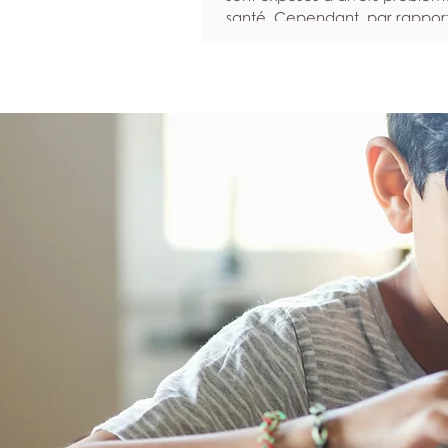
santé. Cependant, par rappor
femmes, ils sont statistiquemen
susceptibles d’ignorer leurs 
et moins enclins à solliciter de 
lorsqu’ils sont malades. Nous 
pour inciter les hommes à don
priorité à leur santé et à leur b
Programmez des examens de
dépistage réguliers Les bilans e
examens de dépistage perme
d’identifier un éventuel prob
santé