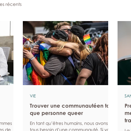
les récents
VIE
SA
Trouver une communautéen tant
Pr
que personne queer
me
tr
hommes
En tant qu’êtres humains, nous avons
es de
tous besoin d’une communauté. Si vous
La