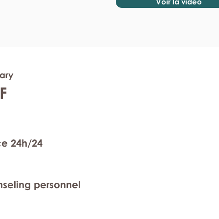
Voir la vidéo
rary
F
ce 24h/24
nseling personnel