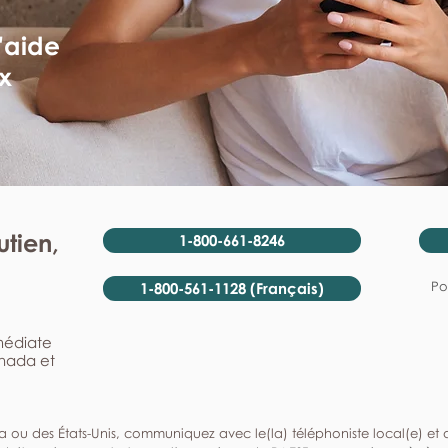
'aide
x
tien,
1-800-661-8246
Po
1-800-561-1128 (Français)
mmédiate
anada et
a ou des États-Unis, communiquez avec le(la) téléphoniste local(e) et de