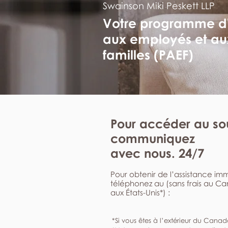
Swainson Miki Peskett LLP
Votre programme d
aux employés et au
familles (PAEF)
Pour accéder au sou
communiquez
avec nous. 24/7
Pour obtenir de l’assistance i
téléphonez au (sans frais au C
aux États-Unis*) :
*Si vous êtes à l’extérieur du Canad