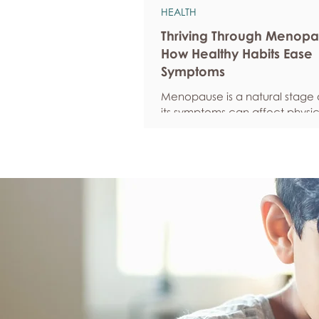
HEALTH
Thriving Through Menopa
How Healthy Habits Ease
Symptoms
Menopause is a natural stage of
its symptoms can affect physic
emotional well-being, and over
confidence. By adopting healt
such as regular exercise, bal
nutrition, quality sleep, and ef
stress management, women c
reduce common symptoms, i
their quality of life, and feel m
empowered as they navigate t
transition.