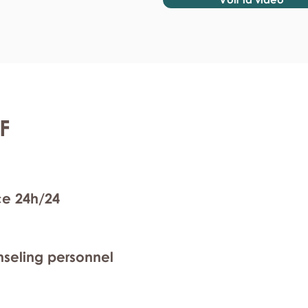
F
ce 24h/24
nseling personnel