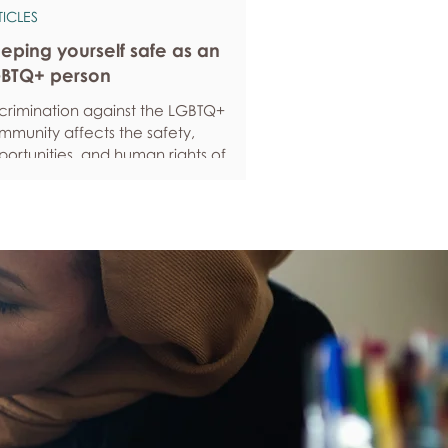
TICLES
eping yourself safe as an
BTQ+ person
scrimination against the LGBTQ+
mmunity affects the safety,
ortunities, and human rights of
ople around the world. If you are
eling anxious about your own safety,
re are some ways to protect yourself.
ep up to date with laws and policies
erstanding your rights isn’t just about
ling safe - it’s also about feeling like
u matter, and having control over
ur own life. Make sure you know your
al rights in all sorts of situations – from
ployment, housin