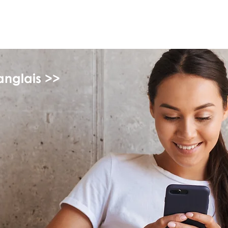
myFSEAP
anglais >>