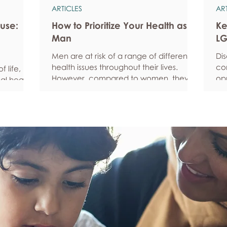
ARTICLES
AR
use:
How to Prioritize Your Health as a
Ke
Man
LG
Men are at risk of a range of different
Di
health issues throughout their lives.
co
 life, but
However, compared to women, they’re
opp
al health,
statistically more likely to ignore
pe
all
symptoms and less likely to seek help
fe
hy habits
when they’re unwell. We’re here to
he
anced
encourage men to prioritize their health
Ke
fective
and wellbeing. Schedule regular health
Und
an
screenings Health check-ups and
fee
mprove
screenings are a way of identifying any
yo
ore
health issues or determining whether
yo
his
someone has a higher chance of
leg
developing a health issue so that ear
em