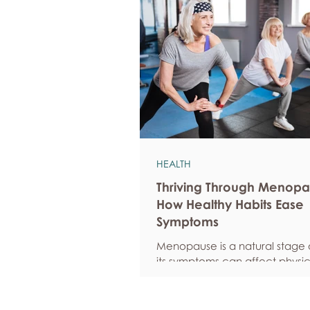
HEALTH
Thriving Through Menopa
How Healthy Habits Ease
Symptoms
Menopause is a natural stage of
its symptoms can affect physic
emotional well-being, and over
confidence. By adopting healt
such as regular exercise, bal