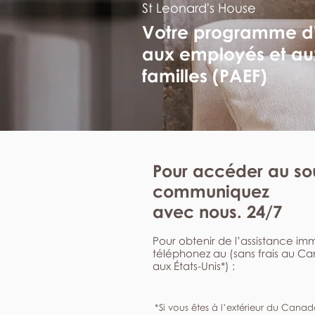
St Leonard's House
Votre programme d
aux employés et au
familles (PAEF)
Pour accéder au sou
communiquez
avec nous. 24/7
Pour obtenir de l’assistance i
téléphonez au (sans frais au C
aux États-Unis*) :
*Si vous êtes à l’extérieur du Canad