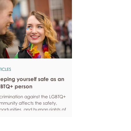
TICLES
eping yourself safe as an
BTQ+ person
scrimination against the LGBTQ+
mmunity affects the safety,
ortunities, and human rights of
ople around the world. If you are
eling anxious about your own safety,
re are some ways to protect yourself.