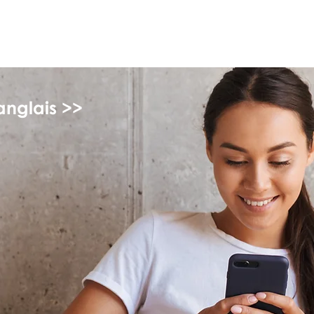
myFSEAP
anglais >>