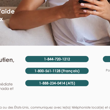
'aide
x
tien,
1-844-720-1212
Po
1-800-561-1128 (Français)
1-888-234-0414 (ATS)
mmédiate
anada et
a ou des États-Unis, communiquez avec le(la) téléphoniste local(e) et de