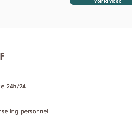
Voir la vidéo
F
ce 24h/24
nseling personnel