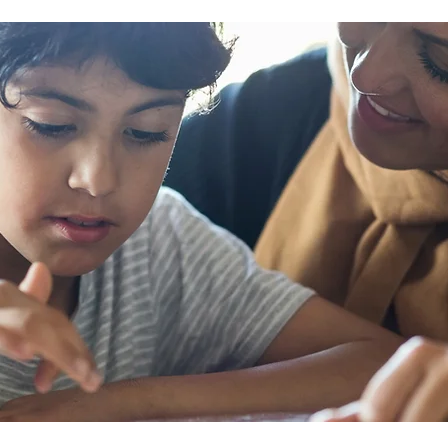
encourage men to prioritize their health
Ke
fective
and wellbeing. Schedule regular health
Und
an
screenings Health check-ups and
fee
mprove
screenings are a way of identifying any
yo
ore
health issues or determining whether
yo
his
someone has a higher chance of
leg
developing a health issue so that ear
em