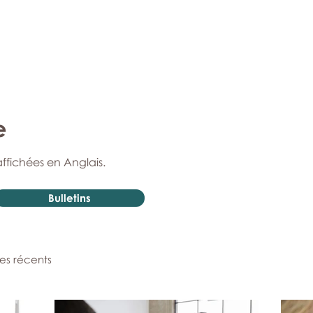
e
affichées en Anglais.
Bulletins
les récents