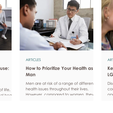
ARTICLES
AR
use:
How to Prioritize Your Health as a
Ke
Man
LG
Men are at risk of a range of different
Di
health issues throughout their lives.
co
 life, but
However, compared to women, they’re
opp
al health,
statistically more likely to ignore
pe
all
symptoms and less likely to seek help
fe
hy habits
when they’re unwell. We’re here to
he
anced