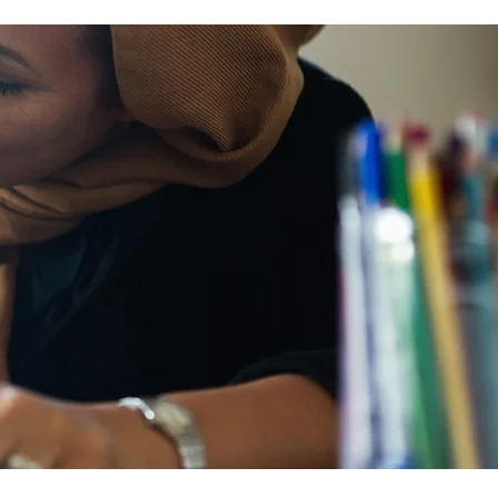
ep up to date with laws and policies
erstanding your rights isn’t just about
ling safe - it’s also about feeling like
u matter, and having control over
ur own life. Make sure you know your
al rights in all sorts of situations – from
ployment, housin