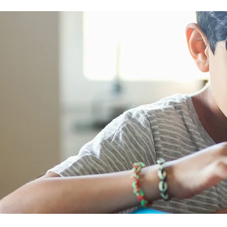
nutrition, quality sleep, and ef
stress management, women c
reduce common symptoms, i
their quality of life, and feel m
empowered as they navigate t
transition.