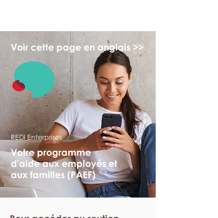
myFSEAP
Voir cette page en anglais >>
REDI Enterprises
Votre programme
d'aide aux employés et
aux familles (PAEF)