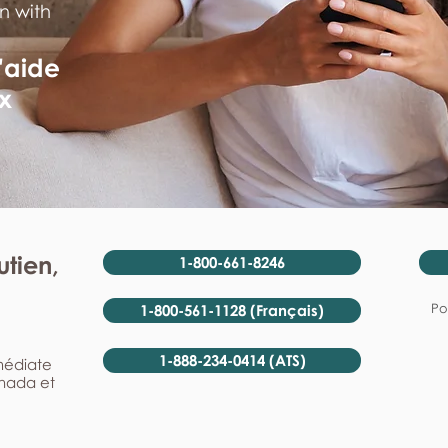
n with
'aide
x
tien,
1-800-661-8246
Po
1-800-561-1128 (Français)
1-888-234-0414 (ATS)
mmédiate
anada et