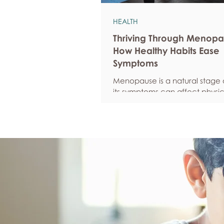
HEALTH
Thriving Through Menopa
How Healthy Habits Ease
Symptoms
Menopause is a natural stage of
its symptoms can affect physic
emotional well-being, and over
confidence. By adopting healt
such as regular exercise, bal
nutrition, quality sleep, and ef
stress management, women c
reduce common symptoms, i
their quality of life, and feel m
empowered as they navigate t
transition.