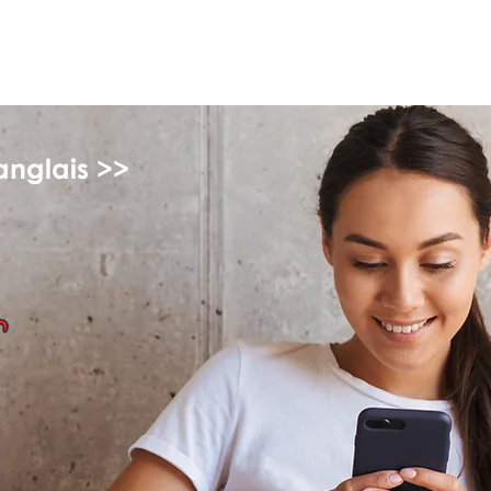
myFSEAP
anglais >>