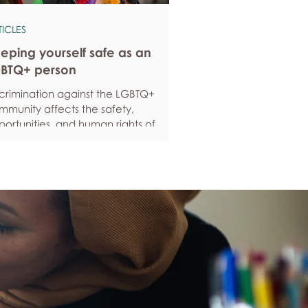
TICLES
eping yourself safe as an
BTQ+ person
scrimination against the LGBTQ+
mmunity affects the safety,
ortunities, and human rights of
ople around the world. If you are
eling anxious about your own safety,
re are some ways to protect yourself.
ep up to date with laws and policies
erstanding your rights isn’t just about
ling safe - it’s also about feeling like
u matter, and having control over
ur own life. Make sure you know your
al rights in all sorts of situations – from
ployment, housin