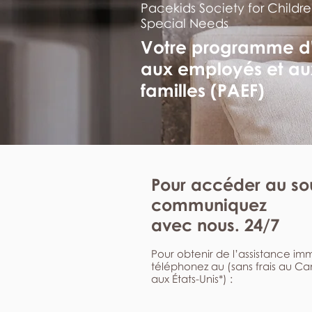
Pacekids Society for Childre
Special Needs
Votre programme d
aux employés et au
familles (PAEF)
Pour accéder au sou
communiquez
avec nous. 24/7
Pour obtenir de l’assistance i
téléphonez au (sans frais au C
aux États-Unis*) :