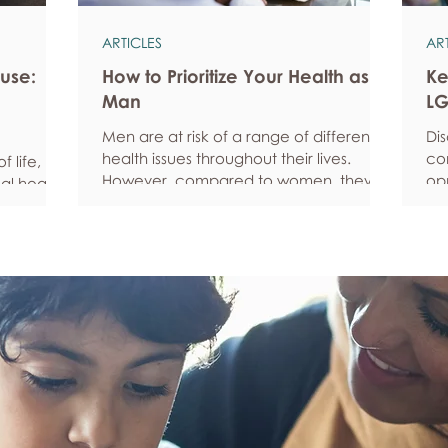
ARTICLES
AR
use:
How to Prioritize Your Health as a
Ke
Man
LG
Men are at risk of a range of different
Di
health issues throughout their lives.
co
 life, but
However, compared to women, they’re
opp
al health,
statistically more likely to ignore
pe
all
symptoms and less likely to seek help
fe
hy habits
when they’re unwell. We’re here to
he
anced
encourage men to prioritize their health
Ke
fective
and wellbeing. Schedule regular health
Und
an
screenings Health check-ups and
fee
mprove
screenings are a way of identifying any
yo
ore
health issues or determining whether
yo
his
someone has a higher chance of
leg
developing a health issue so that ear
em