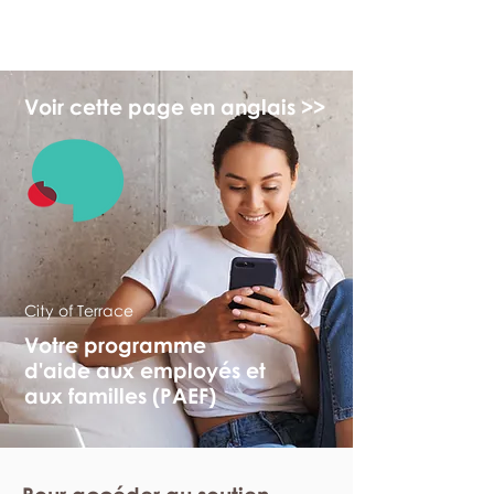
myFSEAP
Voir cette page en anglais >>
City of Terrace
Votre programme
d'aide aux employés et
aux familles (PAEF)