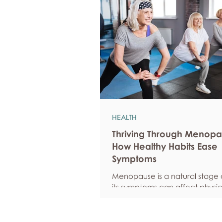
HEALTH
Thriving Through Menopa
How Healthy Habits Ease
Symptoms
Menopause is a natural stage of
its symptoms can affect physic
emotional well-being, and over
confidence. By adopting healt
such as regular exercise, bal