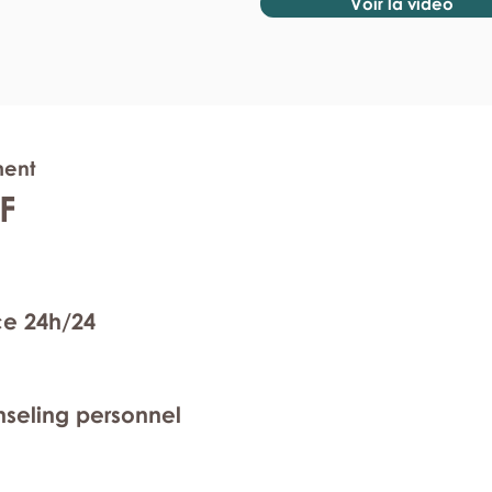
Voir la vidéo
ment
F
ce 24h/24
nseling personnel