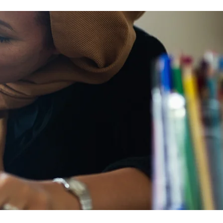
ep up to date with laws and policies
erstanding your rights isn’t just about
ling safe - it’s also about feeling like
u matter, and having control over
ur own life. Make sure you know your
al rights in all sorts of situations – from
ployment, housin