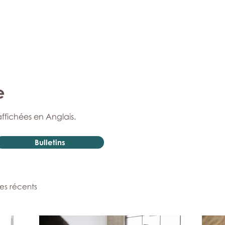
e
affichées en Anglais.
Bulletins
les récents