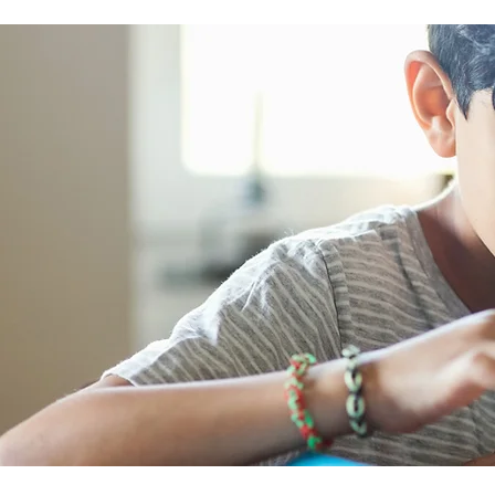
nutrition, quality sleep, and ef
stress management, women c
reduce common symptoms, i
their quality of life, and feel m
empowered as they navigate t
transition.