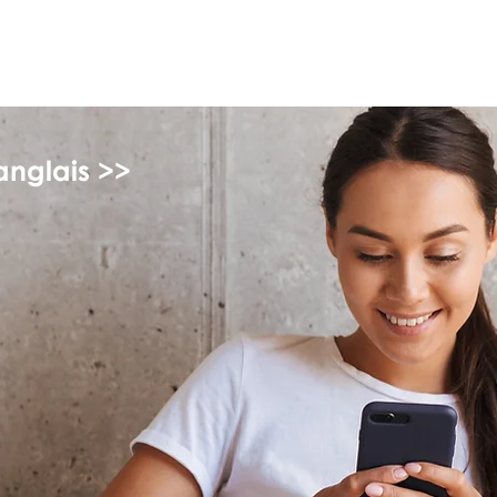
myFSEAP
anglais >>