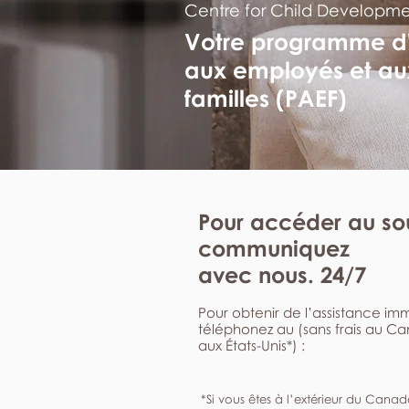
Centre for Child Developm
Votre programme d
aux employés et au
familles (PAEF)
Pour accéder au sou
communiquez
avec nous. 24/7
Pour obtenir de l’assistance i
téléphonez au (sans frais au C
aux États-Unis*) :
*Si vous êtes à l’extérieur du Canad