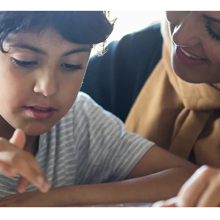
encourage men to prioritize their health
Ke
fective
and wellbeing. Schedule regular health
Und
an
screenings Health check-ups and
fee
mprove
screenings are a way of identifying any
yo
ore
health issues or determining whether
yo
his
someone has a higher chance of
leg
developing a health issue so that ear
em