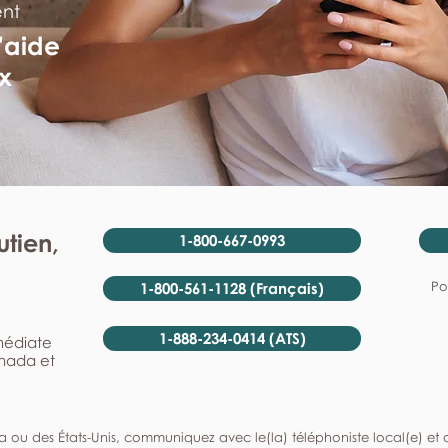
ent
'aide
x
tien,
1-800-667-0993
Po
1-800-561-1128 (Français)
1-888-234-0414 (ATS)
mmédiate
anada et
a ou des États-Unis, communiquez avec le(la) téléphoniste local(e) et de