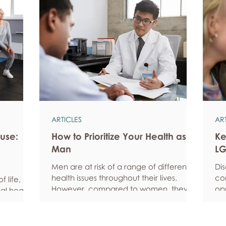
ARTICLES
AR
use:
How to Prioritize Your Health as a
Ke
Man
LG
Men are at risk of a range of different
Di
health issues throughout their lives.
co
 life, but
However, compared to women, they’re
opp
al health,
statistically more likely to ignore
pe
all
symptoms and less likely to seek help
fe
hy habits
when they’re unwell. We’re here to
he
anced