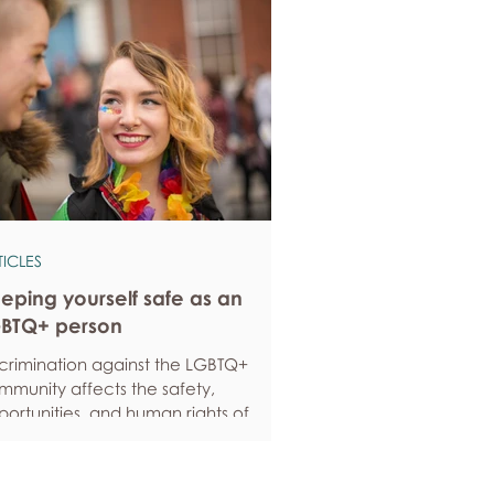
TICLES
eping yourself safe as an
BTQ+ person
scrimination against the LGBTQ+
mmunity affects the safety,
ortunities, and human rights of
ople around the world. If you are
eling anxious about your own safety,
re are some ways to protect yourself.