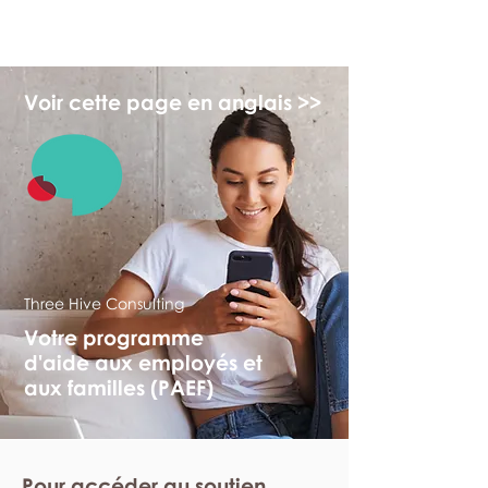
monPAESF
Voir cette page en anglais >>
Three Hive Consulting
Votre programme
d'aide aux employés et
aux familles (PAEF)
Pour accéder au soutien,