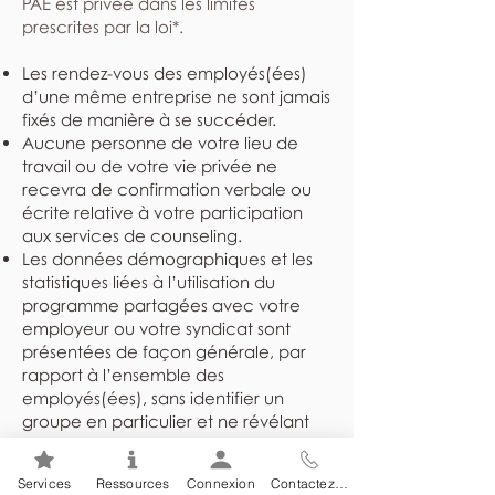
PAE est privée dans les limites
prescrites par la loi*.
Les rendez-vous des employés(ées)
d’une même entreprise ne sont jamais
fixés de manière à se succéder.
Aucune personne de votre lieu de
travail ou de votre vie privée ne
recevra de confirmation verbale ou
écrite relative à votre participation
aux services de counseling.
Les données démographiques et les
statistiques liées à l’utilisation du
programme partagées avec votre
employeur ou votre syndicat sont
présentées de façon générale, par
rapport à l’ensemble des
employés(ées), sans identifier un
groupe en particulier et ne révélant
jamais l’identité des individus.
Les dossiers sont rangés dans un
Services
Ressources
Connexion
Contactez-nous
endroit sûr et sécuritaire et ne sont