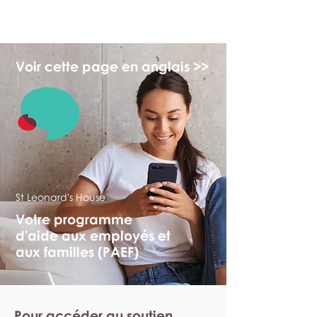
monPAESF
Voir cette page en anglais >>
St Leonard's House
Votre programme
d'aide aux employés et
aux familles (PAEF)
Pour accéder au soutien,