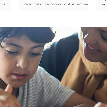
t aux
avez fait votre coming out récemment,
ou
t plus
si vous venez d’emménager dans un
pa
symptômes
nouveau quartier ou si vous avez du mal
qu
l’aide
à rencontrer d’autres personnes queers
aid
sommes là
pour une autre raison, ce guide peut
tou
ner la
vous aider à trouver la communauté
ces
ien-être.
que vous cherchez. Recherchez une
sys
communauté en ligne Les plateformes
ge
t les
numériques et les réseaux sociaux en
co
ttent
ligne peuvent vous aider à entrer en
au 
lème de
relation avec des personnes qui sont s
pr
d’
pa