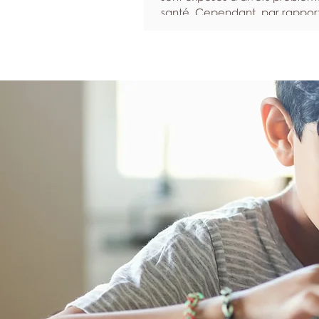
santé. Cependant, par rappor
femmes, ils sont statistiquemen
susceptibles d’ignorer leurs 
et moins enclins à solliciter de 
lorsqu’ils sont malades. Nous 
pour inciter les hommes à don
priorité à leur santé et à leur b
Programmez des examens de
dépistage réguliers Les bilans e
examens de dépistage perme
d’identifier un éventuel prob
santé