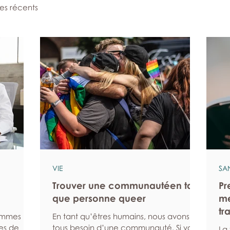
les récents
VIE
SA
Trouver une communautéen tant
Pr
que personne queer
me
tr
hommes
En tant qu’êtres humains, nous avons
es de
tous besoin d’une communauté. Si vous
La