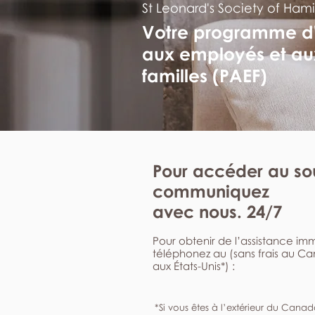
St Leonard's Society of Hami
Votre programme d
aux employés et au
familles (PAEF)
Pour accéder au sou
communiquez
avec nous. 24/7
Pour obtenir de l’assistance i
téléphonez au (sans frais au C
aux États-Unis*) :
*Si vous êtes à l’extérieur du Canad