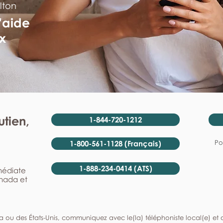
lton
'aide
x
tien,
1-844-720-1212
Po
1-800-561-1128 (Français)
1-888-234-0414 (ATS)
mmédiate
anada et
a ou des États-Unis, communiquez avec le(la) téléphoniste local(e) et de