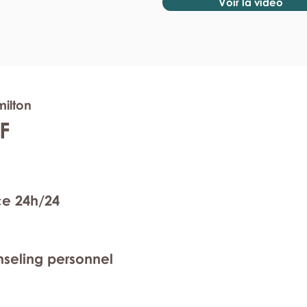
Voir la vidéo
milton
F
ce 24h/24
nseling personnel