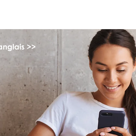
monPAESF
anglais >>