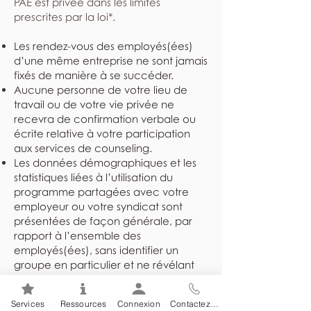
PAE est privée dans les limites
prescrites par la loi*.
Les rendez-vous des employés(ées)
d’une même entreprise ne sont jamais
fixés de manière à se succéder.
Aucune personne de votre lieu de
travail ou de votre vie privée ne
recevra de confirmation verbale ou
écrite relative à votre participation
aux services de counseling.
Les données démographiques et les
statistiques liées à l’utilisation du
programme partagées avec votre
employeur ou votre syndicat sont
présentées de façon générale, par
rapport à l’ensemble des
employés(ées), sans identifier un
groupe en particulier et ne révélant
jamais l’identité des individus.
Les dossiers sont rangés dans un
Services
Ressources
Connexion
Contactez-nous
endroit sûr et sécuritaire et ne sont