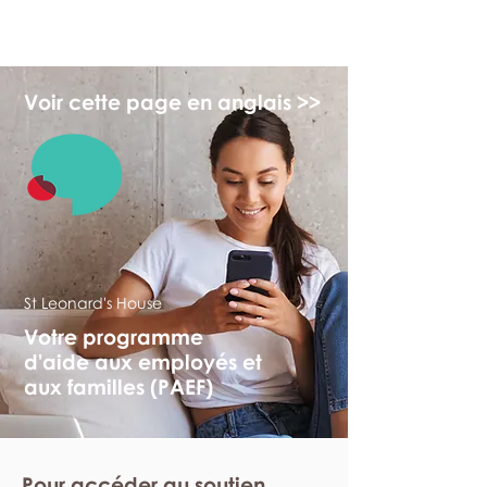
monPAESF
Voir cette page en anglais >>
St Leonard's House
Votre programme
d'aide aux employés et
aux familles (PAEF)
Pour accéder au soutien,