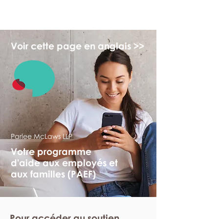
monPAESF
Voir cette page en anglais >>
Parlee McLaws LLP
Votre programme
d'aide aux employés et
aux familles (PAEF)
Pour accéder au soutien,