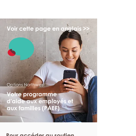
monPAESF
Voir cette page en anglais >>
Options Northwest
Votre programme
d'aide aux employés et
aux familles (PAEF)
Pour accéder au soutien,