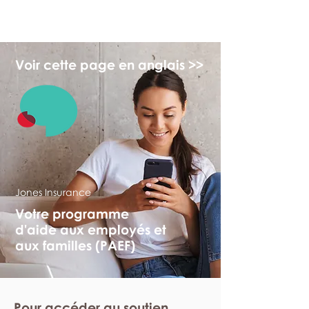
monPAESF
Voir cette page en anglais >>
Jones Insurance
Votre programme
d'aide aux employés et
aux familles (PAEF)
Pour accéder au soutien,