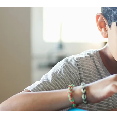
lorsqu’ils sont malades. Nous 
pour inciter les hommes à don
priorité à leur santé et à leur b
Programmez des examens de
dépistage réguliers Les bilans e
examens de dépistage perme
d’identifier un éventuel prob
santé