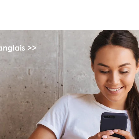
monPAESF
anglais >>