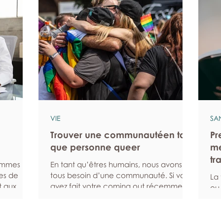
VIE
SA
Trouver une communautéen tant
Pr
que personne queer
me
tr
hommes
En tant qu’êtres humains, nous avons
es de
tous besoin d’une communauté. Si vous
La
t aux
avez fait votre coming out récemment,
ou
t plus
si vous venez d’emménager dans un
pa
symptômes
nouveau quartier ou si vous avez du mal
qu
l’aide
à rencontrer d’autres personnes queers
aid