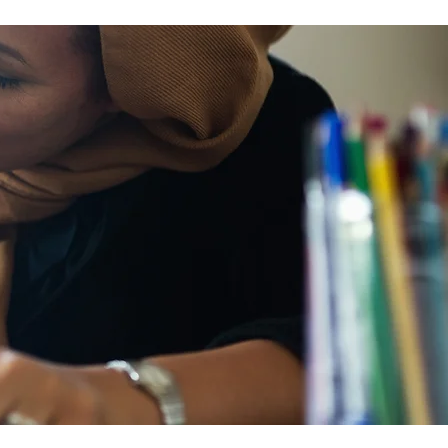
t en renforçant votre résilience en
 temps difficiles. Construire un
tème de soutien de l’affirmation du
nre L’accompagnement et la
mmunauté contribuent grandement
bien-être mental, en ce sens qu’elles
ocurent un soutien et un sentiment
appartenance. Cela est
rticulièrement importan