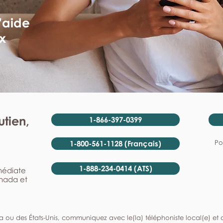
'aide
x
tien,
1-866-397-0399
Po
1-800-561-1128 (Français)
1-888-234-0414 (ATS)
mmédiate
anada et
a ou des États-Unis, communiquez avec le(la) téléphoniste local(e) et de