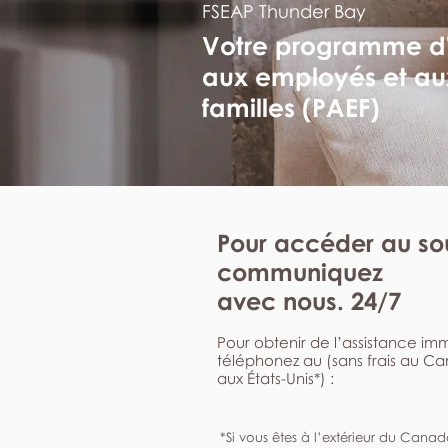
FSEAP Thunder Bay
Votre programme d
aux employés et au
familles (PAEF)
Pour accéder au sou
communiquez
avec nous. 24/7
Pour obtenir de l’assistance i
téléphonez au (sans frais au C
aux États-Unis*) :
*Si vous êtes à l’extérieur du Canad