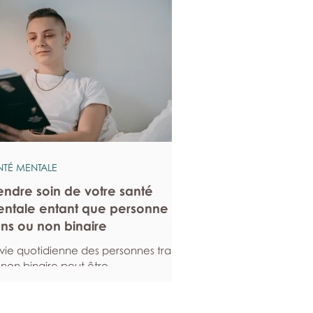
NTÉ MENTALE
endre soin de votre santé
ntale entant que personne
ans ou non binaire
 vie quotidienne des personnes trans
 non binaire peut être
rticulièrement exigeante. Voici
elques stratégies qui peuvent vous
er à entretenir votre santé mentale,