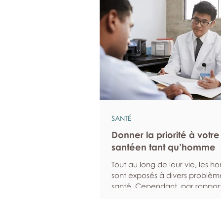
SANTÉ
Donner la priorité à votre
santéen tant qu’homme
Tout au long de leur vie, les 
sont exposés à divers problèm
santé. Cependant, par rappor
femmes, ils sont statistiquemen
susceptibles d’ignorer leurs 
et moins enclins à solliciter de 