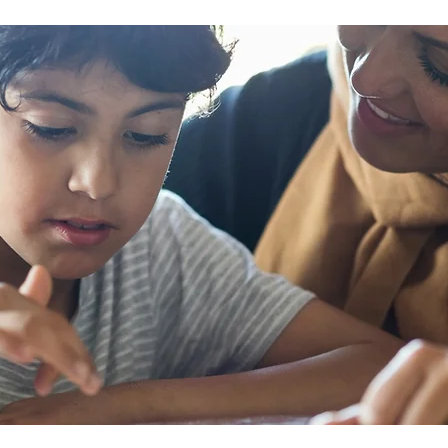
sommes là
pour une autre raison, ce guide peut
tou
ner la
vous aider à trouver la communauté
ces
ien-être.
que vous cherchez. Recherchez une
sys
communauté en ligne Les plateformes
ge
t les
numériques et les réseaux sociaux en
co
ttent
ligne peuvent vous aider à entrer en
au 
lème de
relation avec des personnes qui sont s
pr
d’
pa