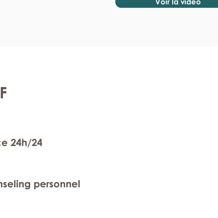
Voir la vidéo
F
ce 24h/24
nseling personnel