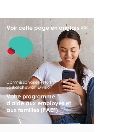
monPAESF
Voir cette page en anglais >>
Commissionaires - North
Saskatchewan Division
Votre programme
d'aide aux employés et
aux familles (PAEF)