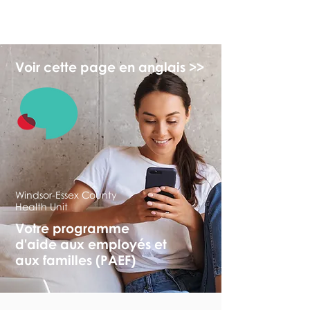
myFSEAP
Voir cette page en anglais >>
Windsor-Essex County
Health Unit
Votre programme
d'aide aux employés et
aux familles (PAEF)