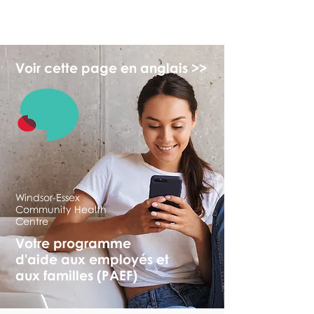
myFSEAP
Voir cette page en anglais >>
Windsor-Essex
Community Health
Centre
Votre programme
d'aide aux employés et
aux familles (PAEF)