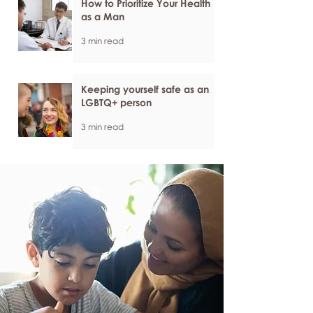
How to Prioritize Your Health
as a Man
3 min read
Keeping yourself safe as an
LGBTQ+ person
3 min read