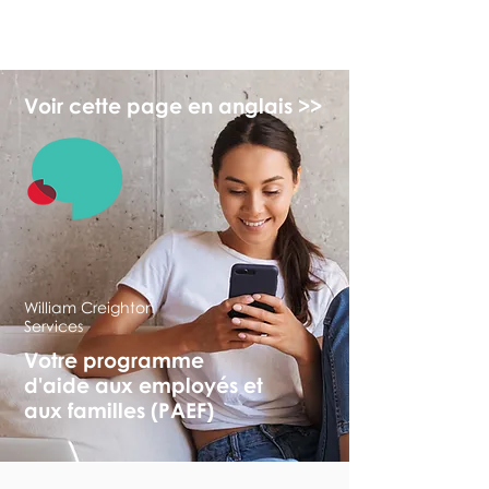
myFSEAP
Voir cette page en anglais >>
William Creighton
Services
Votre programme
d'aide aux employés et
aux familles (PAEF)