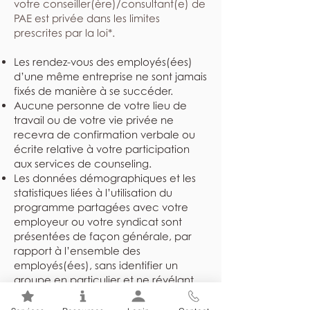
votre conseiller(ère)/consultant(e) de
PAE est privée dans les limites
prescrites par la loi*.
Les rendez-vous des employés(ées)
d’une même entreprise ne sont jamais
fixés de manière à se succéder.
Aucune personne de votre lieu de
travail ou de votre vie privée ne
recevra de confirmation verbale ou
écrite relative à votre participation
aux services de counseling.
Les données démographiques et les
statistiques liées à l’utilisation du
programme partagées avec votre
employeur ou votre syndicat sont
présentées de façon générale, par
rapport à l’ensemble des
employés(ées), sans identifier un
groupe en particulier et ne révélant
jamais l’identité des individus.
Les dossiers sont rangés dans un