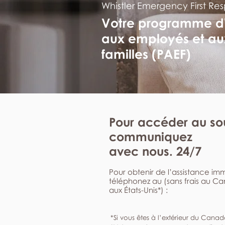
Whistler Emergency First Re
Votre programme d
aux employés et au
familles (PAEF)
Pour accéder au sou
communiquez
avec nous. 24/7
Pour obtenir de l’assistance i
téléphonez au (sans frais au C
aux États-Unis*) :
*Si vous êtes à l’extérieur du Canad