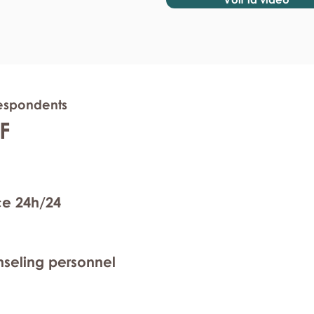
Respondents
F
ce 24h/24
nseling personnel