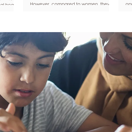
However, compared to women, they’re
opp
al health,
statistically more likely to ignore
pe
all
symptoms and less likely to seek help
fe
hy habits
when they’re unwell. We’re here to
he
anced
encourage men to prioritize their health
Ke
fective
and wellbeing. Schedule regular health
Und
an
screenings Health check-ups and
fee
mprove
screenings are a way of identifying any
yo
ore
health issues or determining whether
yo
his
someone has a higher chance of
leg
developing a health issue so that ear
em