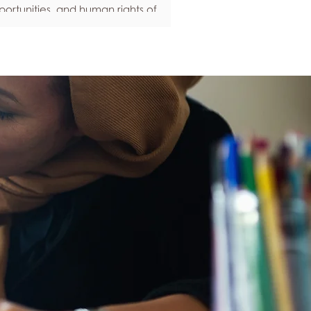
ortunities, and human rights of
ople around the world. If you are
eling anxious about your own safety,
re are some ways to protect yourself.
ep up to date with laws and policies
erstanding your rights isn’t just about
ling safe - it’s also about feeling like
u matter, and having control over
ur own life. Make sure you know your
al rights in all sorts of situations – from
ployment, housin