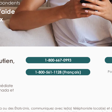
spondents
'aide
x
tien,
1-800-667-0993
Po
1-800-561-1128 (Français)
mmédiate
anada et
a ou des États-Unis, communiquez avec le(la) téléphoniste local(e) et de