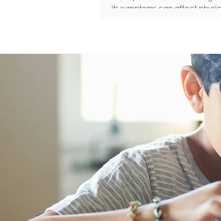
its symptoms can affect physic
emotional well-being, and over
confidence. By adopting healt
such as regular exercise, bal
nutrition, quality sleep, and ef
stress management, women c
reduce common symptoms, i
their quality of life, and feel m
empowered as they navigate t
transition.