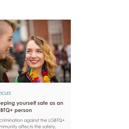
TICLES
eping yourself safe as an
BTQ+ person
scrimination against the LGBTQ+
mmunity affects the safety,