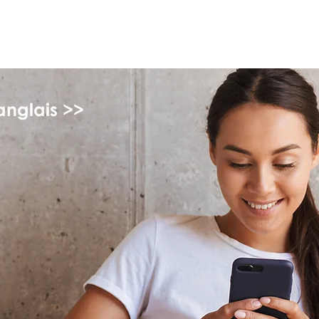
myFSEAP
anglais >>