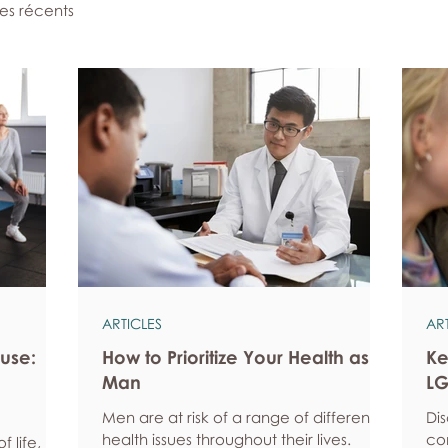
les récents
ARTICLES
AR
use:
How to Prioritize Your Health as a
Ke
Man
LG
Men are at risk of a range of different
Di
health issues throughout their lives.
co
 life, but