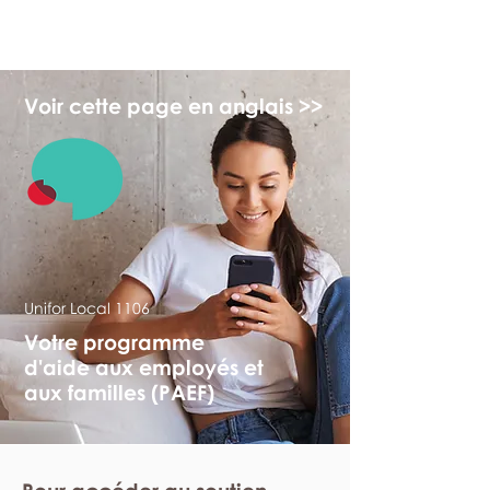
myFSEAP
Voir cette page en anglais >>
Unifor Local 1106
Votre programme
d'aide aux employés et
aux familles (PAEF)