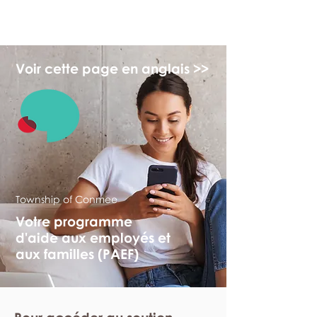
myFSEAP
Voir cette page en anglais >>
Township of Conmee
Votre programme
d'aide aux employés et
aux familles (PAEF)