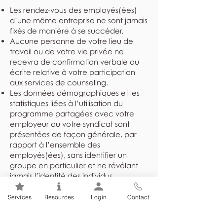
Les rendez-vous des employés(ées)
d’une même entreprise ne sont jamais
fixés de manière à se succéder.
Aucune personne de votre lieu de
travail ou de votre vie privée ne
recevra de confirmation verbale ou
écrite relative à votre participation
aux services de counseling.
Les données démographiques et les
statistiques liées à l’utilisation du
programme partagées avec votre
employeur ou votre syndicat sont
présentées de façon générale, par
rapport à l’ensemble des
employés(ées), sans identifier un
groupe en particulier et ne révélant
jamais l’identité des individus.
Les dossiers sont rangés dans un
endroit sûr et sécuritaire et ne sont
Services
Resources
Login
Contact
divulgués à personne sans
consentement par écrit ou