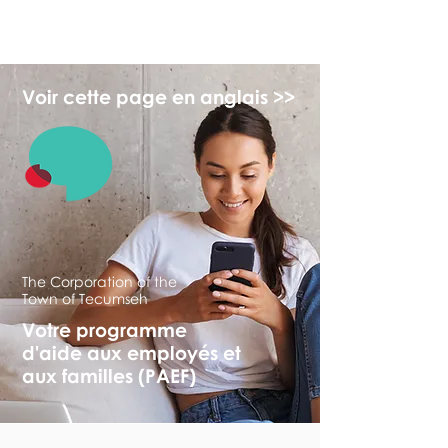
myFSEAP
Voir cette page en anglais >>
The Corporation of the
Town of Tecumseh
Votre programme
d'aide aux employés et
aux familles (PAEF)