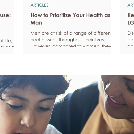
ARTICLES
AR
use:
How to Prioritize Your Health as a
Ke
Man
LG
Men are at risk of a range of different
Di
health issues throughout their lives.
co
 life, but
However, compared to women, they’re
opp
al health,
statistically more likely to ignore
pe
all
symptoms and less likely to seek help
fe
hy habits
when they’re unwell. We’re here to
he
anced
encourage men to prioritize their health
Ke
fective
and wellbeing. Schedule regular health
Und
an
screenings Health check-ups and
fee
mprove
screenings are a way of identifying any
yo
ore
health issues or determining whether
yo
his
someone has a higher chance of
leg
developing a health issue so that ear
em