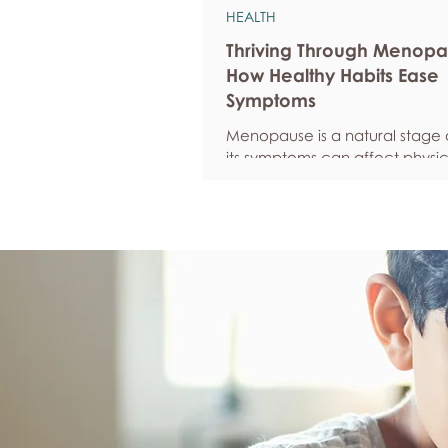
HEALTH
Thriving Through Menopa
How Healthy Habits Ease
Symptoms
Menopause is a natural stage of
its symptoms can affect physic
emotional well-being, and over
confidence. By adopting healt
such as regular exercise, bal
nutrition, quality sleep, and ef
stress management, women c
reduce common symptoms, i
their quality of life, and feel m
empowered as they navigate t
transition.