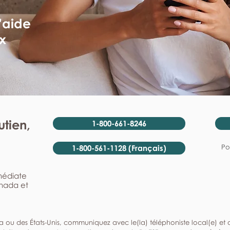
'aide
x
tien,
1-800-661-8246
Po
1-800-561-1128 (Français)
mmédiate
anada et
a ou des États-Unis, communiquez avec le(la) téléphoniste local(e) et de