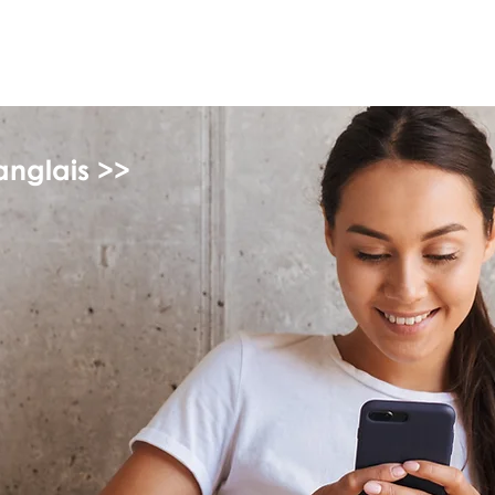
myFSEAP
anglais >>