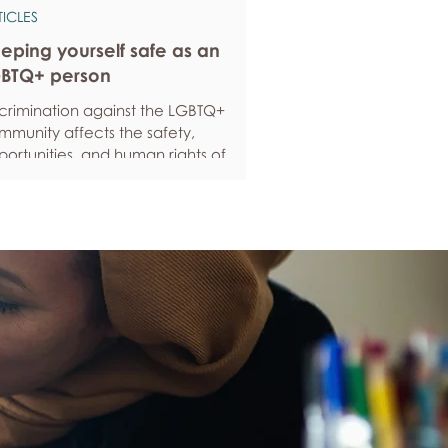
TICLES
eping yourself safe as an
BTQ+ person
scrimination against the LGBTQ+
mmunity affects the safety,
ortunities, and human rights of
ople around the world. If you are
eling anxious about your own safety,
re are some ways to protect yourself.
ep up to date with laws and policies
erstanding your rights isn’t just about
ling safe - it’s also about feeling like
u matter, and having control over
ur own life. Make sure you know your
al rights in all sorts of situations – from
ployment, housin