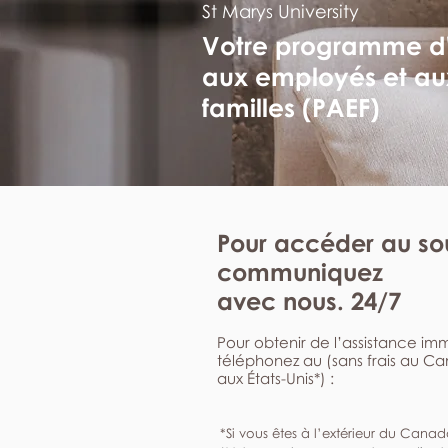
St Marys University
Votre programme d
aux employés et au
familles (PAEF)
Pour accéder au sou
communiquez
avec nous. 24/7
Pour obtenir de l’assistance i
téléphonez au (sans frais au C
aux États-Unis*) :
*Si vous êtes à l’extérieur du Canad