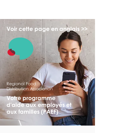
myFSEAP
Voir cette page en anglais >>
Regional Food
Distribution Association
Votre programme
d'aide aux employés et
aux familles (PAEF)