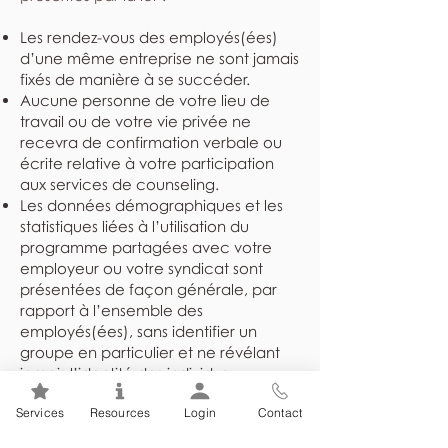
Les rendez-vous des employés(ées)
d’une même entreprise ne sont jamais
fixés de manière à se succéder.
Aucune personne de votre lieu de
travail ou de votre vie privée ne
recevra de confirmation verbale ou
écrite relative à votre participation
aux services de counseling.
Les données démographiques et les
statistiques liées à l’utilisation du
programme partagées avec votre
employeur ou votre syndicat sont
présentées de façon générale, par
rapport à l’ensemble des
employés(ées), sans identifier un
groupe en particulier et ne révélant
jamais l’identité des individus.
Les dossiers sont rangés dans un
Services
Resources
Login
Contact
endroit sûr et sécuritaire et ne sont
divulgués à personne sans