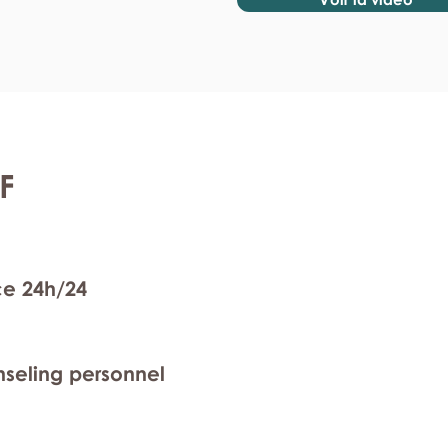
F
ce 24h/24
nseling personnel