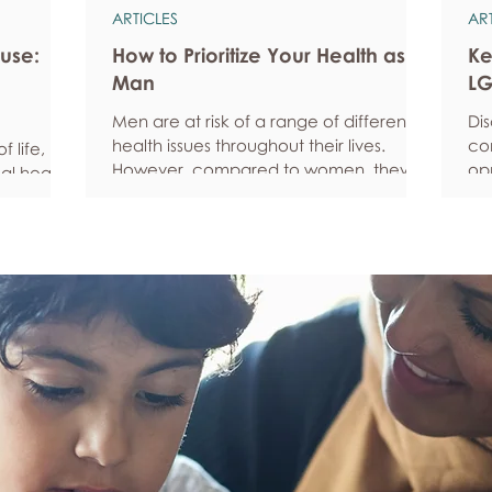
ARTICLES
AR
use:
How to Prioritize Your Health as a
Ke
Man
LG
Men are at risk of a range of different
Di
health issues throughout their lives.
co
 life, but
However, compared to women, they’re
opp
al health,
statistically more likely to ignore
pe
all
symptoms and less likely to seek help
fe
hy habits
when they’re unwell. We’re here to
he
anced
encourage men to prioritize their health
Ke
fective
and wellbeing. Schedule regular health
Und
an
screenings Health check-ups and
fee
mprove
screenings are a way of identifying any
yo
ore
health issues or determining whether
yo
his
someone has a higher chance of
leg
developing a health issue so that ear
em