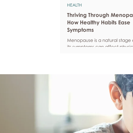
HEALTH
Thriving Through Menopa
How Healthy Habits Ease
Symptoms
Menopause is a natural stage of
its symptoms can affect physic
emotional well-being, and over
confidence. By adopting healt
such as regular exercise, bal
nutrition, quality sleep, and ef
stress management, women c
reduce common symptoms, i
their quality of life, and feel m
empowered as they navigate t
transition.