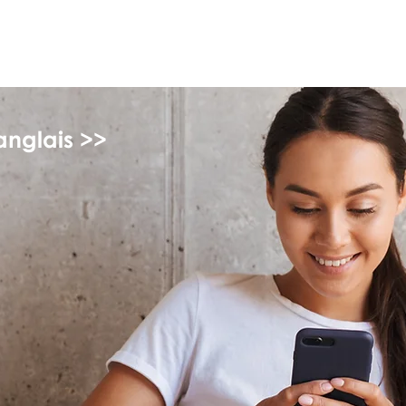
myFSEAP
anglais >>