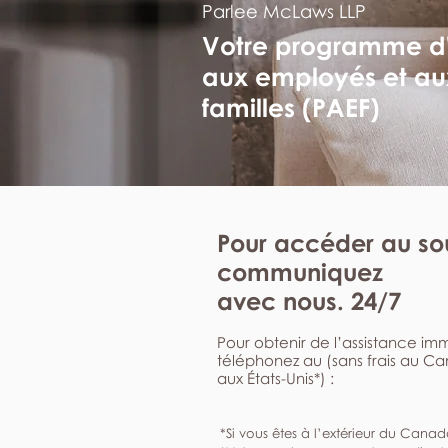
Parlee McLaws LLP
Votre programme d
aux employés et au
familles (PAEF)
Pour accéder au sou
communiquez
avec nous. 24/7
Pour obtenir de l’assistance i
téléphonez au (sans frais au C
aux États-Unis*) :
*Si vous êtes à l’extérieur du Canad