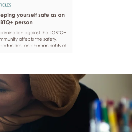
TICLES
eping yourself safe as an
BTQ+ person
scrimination against the LGBTQ+
mmunity affects the safety,
ortunities, and human rights of
ople around the world. If you are
eling anxious about your own safety,
re are some ways to protect yourself.
ep up to date with laws and policies
erstanding your rights isn’t just about
ling safe - it’s also about feeling like
u matter, and having control over
ur own life. Make sure you know your
al rights in all sorts of situations – from
ployment, housin