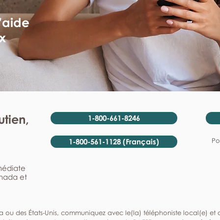
'aide
x
tien,
1-800-661-8246
Po
1-800-561-1128 (Français)
mmédiate
anada et
a ou des États-Unis, communiquez avec le(la) téléphoniste local(e) et de