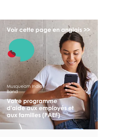
myFSEAP
Voir cette page en anglais >>
Musqueam Indian
Band
Votre programme
d'aide aux employés et
aux familles (PAEF)