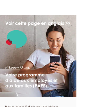
myFSEAP
Voir cette page en anglais >>
Mikesew Group
Votre programme
d'aide aux employés et
aux familles (PAEF)